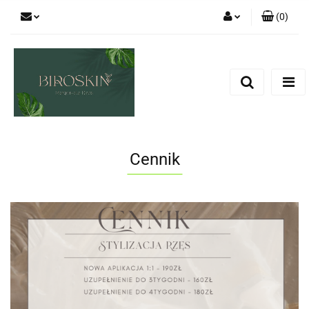
(
0
)
Zaloguj się
Zarejestruj się
Dodaj zgłoszenie
Zgody cookies
Cennik