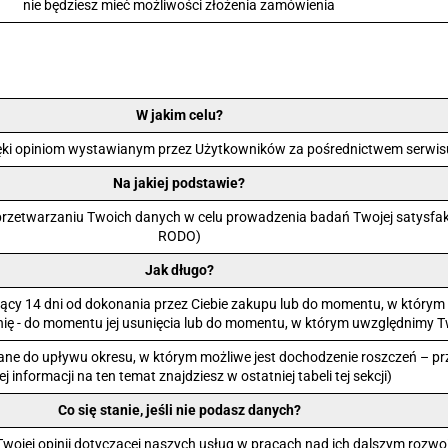
nie będziesz mieć możliwości złożenia zamówienia
W jakim celu?
ięki opiniom wystawianym przez Użytkowników za pośrednictwem serwisu
Na jakiej podstawie?
rzetwarzaniu Twoich danych w celu prowadzenia badań Twojej satysfakcji z
RODO)
Jak długo?
noszący 14 dni od dokonania przez Ciebie zakupu lub do momentu, w któr
pinię - do momentu jej usunięcia lub do momentu, w którym uwzględnimy 
ne do upływu okresu, w którym możliwe jest dochodzenie roszczeń – prz
ej informacji na ten temat znajdziesz w ostatniej tabeli tej sekcji)
Co się stanie, jeśli nie podasz danych?
wojej opinii dotyczącej naszych usług w pracach nad ich dalszym rozw