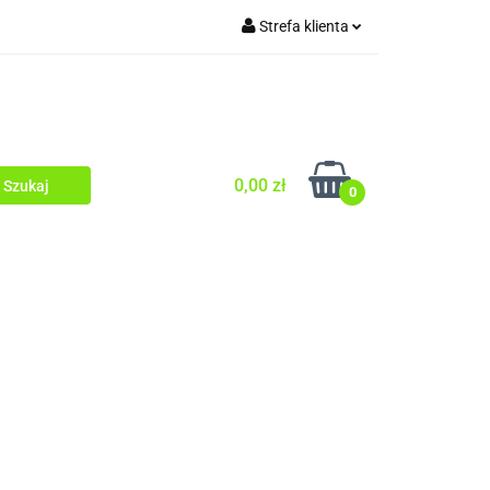
Strefa klienta
O TWARZY
Zaloguj się
WŁOSY
Zarejestruj się
Dodaj zgłoszenie
Zgody cookies
0,00 zł
0
OD OCZY
PEELINGI
SERUM