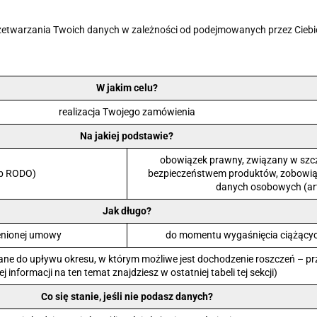
rzetwarzania Twoich danych w zależności od podejmowanych przez Ciebie
W jakim celu?
realizacja Twojego zamówienia
Na jakiej podstawie?
obowiązek prawny, związany w szc
. b RODO)
bezpieczeństwem produktów, zobowią
danych osobowych (art. 
Jak długo?
enionej umowy
do momentu wygaśnięcia ciążący
ne do upływu okresu, w którym możliwe jest dochodzenie roszczeń – prz
ej informacji na ten temat znajdziesz w ostatniej tabeli tej sekcji)
Co się stanie, jeśli nie podasz danych?