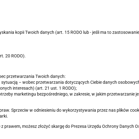
nia kopii Twoich danych (art. 15 RODO lub - jeśli ma to zastosowanie - a
art. 20 RODO).
ec przetwarzania Twoich danych:
sytuacją – wobec przetwarzania dotyczących Ciebie danych osobowych, opa
nych interesach) (art. 21 ust. 1 RODO);
trzeby marketingu bezpośredniego, w zakresie, w jakim przetwarzanie j
ch praw. Sprzeciw w odniesieniu do wykorzystywania przez nas plików coo
rki.
nie z prawem, możesz złożyć skargę do Prezesa Urzędu Ochrony Danych 