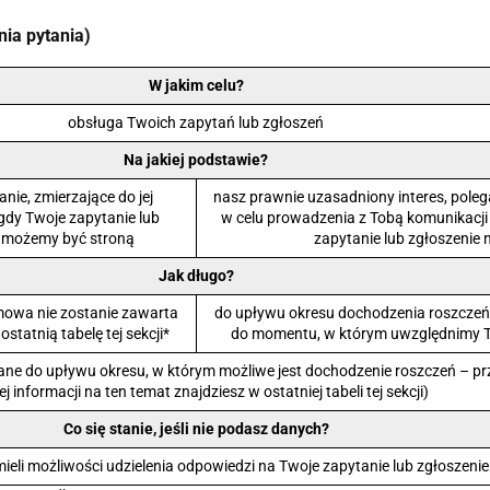
nia pytania)
W jakim celu?
obsługa Twoich zapytań lub zgłoszeń
Na jakiej podstawie?
ie, zmierzające do jej
nasz prawnie uzasadniony interes, pole
 gdy Twoje zapytanie lub
w celu prowadzenia z Tobą komunikacji (ar
b możemy być stroną
zapytanie lub zgłoszenie
Jak długo?
umowa nie zostanie zawarta
do upływu okresu dochodzenia roszczeń – 
tatnią tabelę tej sekcji*
do momentu, w którym uwzględnimy T
ne do upływu okresu, w którym możliwe jest dochodzenie roszczeń – prz
ej informacji na ten temat znajdziesz w ostatniej tabeli tej sekcji)
Co się stanie, jeśli nie podasz danych?
ieli możliwości udzielenia odpowiedzi na Twoje zapytanie lub zgłoszenie