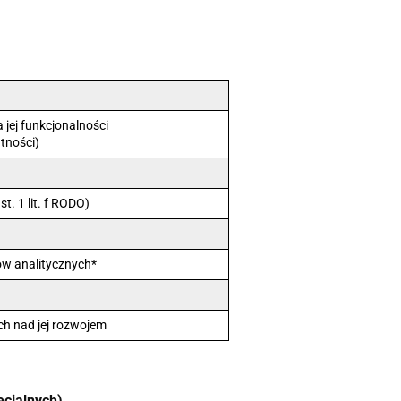
 jej funkcjonalności
atności)
. 1 lit. f RODO)
ów analitycznych*
ch nad jej rozwojem
ecjalnych)