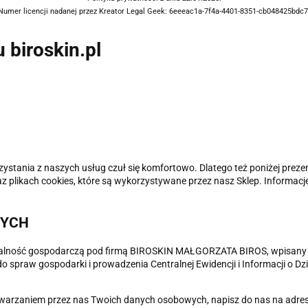
Numer licencji nadanej przez Kreator Legal Geek:
6eeeac1a-7f4a-4401-8351-cb048425bdc7
 biroskin.pl
ystania z naszych usług czuł się komfortowo. Dlatego też poniżej preze
plikach cookies, które są wykorzystywane przez nasz Sklep. Informacj
WYCH
ność gospodarczą pod firmą BIROSKIN MAŁGORZATA BIROS, wpisany do Ce
 spraw gospodarki i prowadzenia Centralnej Ewidencji i Informacji o 
twarzaniem przez nas Twoich danych osobowych, napisz do nas na adres e