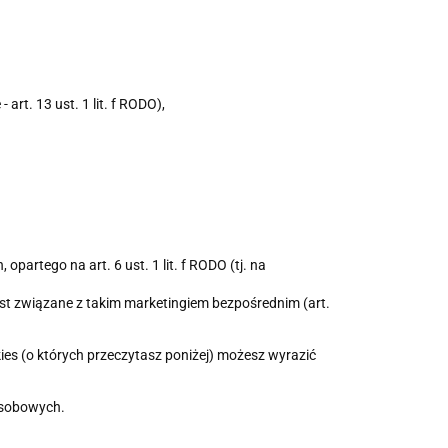
rt. 13 ust. 1 lit. f RODO),
rtego na art. 6 ust. 1 lit. f RODO (tj. na
est związane z takim marketingiem bezpośrednim (art.
kies (o których przeczytasz poniżej) możesz wyrazić
Osobowych.