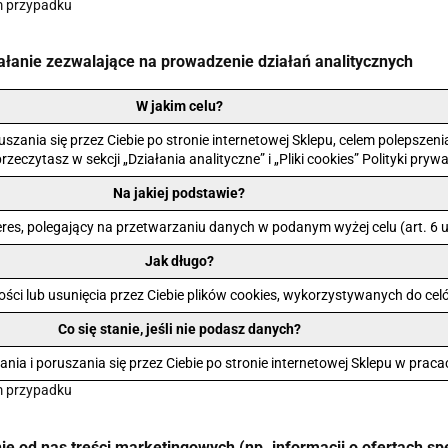
m przypadku
ziałanie zezwalające na prowadzenie działań analitycznych
W jakim celu?
szania się przez Ciebie po stronie internetowej Sklepu, celem polepszenia
rzeczytasz w sekcji „Działania analityczne” i „Pliki cookies” Polityki pryw
Na jakiej podstawie?
es, polegający na przetwarzaniu danych w podanym wyżej celu (art. 6 ust
Jak długo?
i lub usunięcia przez Ciebie plików cookies, wykorzystywanych do cel
Co się stanie, jeśli nie podasz danych?
ia i poruszania się przez Ciebie po stronie internetowej Sklepu w praca
m przypadku
e od nas treści marketingowych (np. informacji o ofertach sp