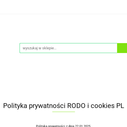
ONA PRZECIWSŁONECZNA
DEMAKIJAŻ
KREMY T
PEELINGI
SERUM
ZESTAWY
CIAŁO
NA PRZECIWSŁONECZNA
MASKI
A
DEMAKIJAŻ
KREMY TO TWARZY
KREMY P
TA
OCHRONA PRZECIWSŁONECZNA
MASKI
Polityka prywatności RODO i cookies PL
Polityka prywatności z dnia 22.01.2025.