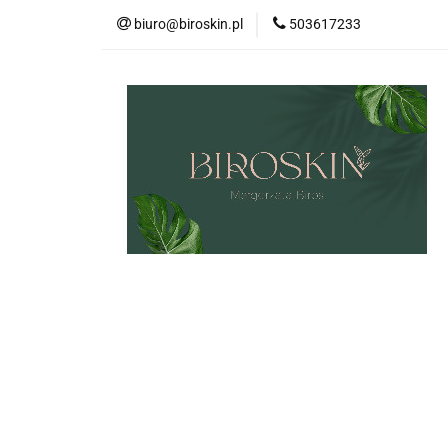
biuro@biroskin.pl
503617233
MARKI
OCHR
KREMY POD OCZY
USTA
OCHRO
MARKI
OCHRONA PRZECIWSŁONECZN
ZESTAWY
CIAŁO
WŁOSY
US