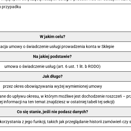
m przypadku
W jakim celu?
izacja umowy o świadczenie usługi prowadzenia konta w Sklepie
Na jakiej podstawie?
umowa o świadczenie usług (art. 6 ust. 1 lit. b RODO)
Jak długo?
przez okres obowiązywania wyżej wymienionej umowy
ne do upływu okresu, w którym możliwe jest dochodzenie roszczeń – prz
ej informacji na ten temat znajdziesz w ostatniej tabeli tej sekcji)
Co się stanie, jeśli nie podasz danych?
 korzystania z jego funkcji, takich jak przeglądanie historii zamówień c