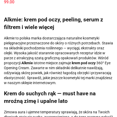
99.00
Alkmie: krem pod oczy, peeling, serum z
filtrem i wiele więcej
Alkmie to polska marka dostarczająca naturalne kosmetyki
pielęgnacyjne przeznaczone do skóry o różnych potrzebach. Stawia
na składniki pochodzenia roślinnego — wyciągi, ekstrakty oraz
olejki. Wysoka jakość starannie opracowanych receptur idzie w
parze z atrakcyjną szatą graficzną opakowań produktów. Wśród
propozycji
Alkmie
istotne miejsce zajmuje
krem pod oczy
360° Eye
Opening Cream. Zawarte w nim składniki delikatnie nawilżają,
odżywiają skórę powiek, jak również łagodzą obrzęki i przywracają
elastyczność. Sprawdź, jakie jeszcze kosmetyki tej marki znajdziesz
w naszym sklepie internetowym.
Krem do suchych rąk — must have na
mroźną zimę i upalne lato
Zimowa aura i ujemne temperatury sprawiają, że skóra na Twoich
dłoniach staje się sucha, zaczerwieniona, a do tego zaczyna pękać?