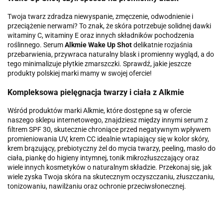
Twoja twarz zdradza niewyspanie, zmęczenie, odwodnienie i
przeciążenie nerwami? To znak, że skóra potrzebuje solidnej dawki
witaminy C, witaminy E oraz innych składników pochodzenia
roślinnego. Serum
Alkmie Wake Up Shot
delikatnie rozjaśnia
przebarwienia, przywraca naturalny blask i promienny wygląd, a do
tego minimalizuje płytkie zmarszczki. Sprawdź, jakie jeszcze
produkty polskiej marki mamy w swojej ofercie!
Kompleksowa pielęgnacja twarzy i ciała z Alkmie
Wśród produktów marki Alkmie, które dostępne są w ofercie
naszego sklepu internetowego, znajdziesz między innymi serum z
filtrem SPF 30, skutecznie chroniące przed negatywnym wpływem
promieniowania UV, krem CC idealnie wtapiający się w kolor skóry,
krem brązujący, prebiotyczny żel do mycia twarzy, peeling, masło do
ciała, piankę do higieny intymnej, tonik mikrozłuszczający oraz
wiele innych kosmetyków o naturalnym składzie. Przekonaj się, jak
wiele zyska Twoja skóra na skutecznym oczyszczaniu, złuszczaniu,
tonizowaniu, nawilżaniu oraz ochronie przeciwsłonecznej.