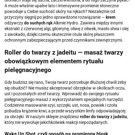
A może właśnie upalne lato i intensywne promienie słoneczne
powoduje u Ciebie suchość skóry na rękach? Niezależnie od
przyczyny sięgnij po jedno sprawdzone rozwiązanie —
krem
odżywczy
do suchych rąk
Alkmie Hydro. Zawiera między innymi
ekstrakt z czerwonej algi, glicerynę, oliwę z oliwek, masło shea i olej
z awokado, dzięki czemu skutecznie otula skórę płaszczem
ochronnym zabezpieczającym przed czynnikami zewnętrznymi.
Roller do twarzy z jadeitu — masaż twarzy
obowiązkowym elementem rytuału
pielęgnacyjnego
Gdy budzisz się rano, Twoja twarz potrzebuje dłuższej chwili żeby
się obudzić? Nie musisz akceptować obrzęków w okolicach oczu,
ust i pozostałych stref twarzy. Wprowadź do swojego rytuału
pielęgnacyjnego masaż z wykorzystaniem specjalnych narzędzi.
Codzienne masowanie szyi, szczęki, ust, nosa, powiek i czoła
pobudza krążenie krwi, a przede wszystkim limfy odpowiadającej
za obrzęki. W naszym sklepie znajdziesz
roller do twarzy z jadeitu
,
który nie wywołuje jakichkolwiek reakcji niepożądanych.
Wake Up Shot, czyli sposób na promienny blask