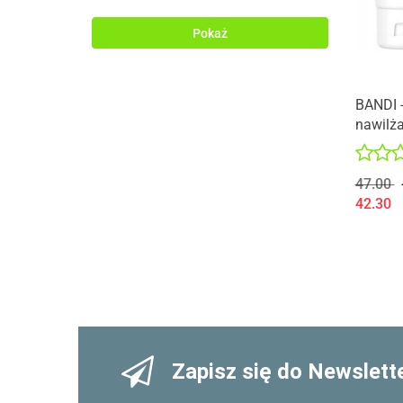
CLARENA
DR. CEURACLE
Pokaż
GEEK & GORGEOUS
NATINUEL
NERDS.
BANDI 
NINE LESS
nawilż
hialur
SKINTEGRA
SUNEW
47.00
THERAMID
42.30
TRANSPARENT LAB
VEOLI BOTANICA
Zapisz się do Newslett