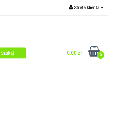
Strefa klienta
O TWARZY
Zaloguj się
WŁOSY
Zarejestruj się
Dodaj zgłoszenie
Zgody cookies
0,00 zł
0
OD OCZY
PEELINGI
SERUM