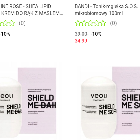
NE ROSE - SHEA LIPID
BANDI - Tonik-mgiełka S.O.S.
 KREM DO RĄK Z MASŁEM
mikrobiomowy 100ml
100ML
(0)
(0)
-10%
39.00
-10%
34.99