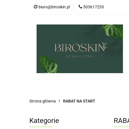
biuro@biroskin.pl
503617233
MARKI
OCHR
KREMY POD OCZY
USTA
OCHRO
MARKI
OCHRONA PRZECIWSŁONECZN
ZESTAWY
CIAŁO
WŁOSY
US
Strona główna
RABAT NA START
Kategorie
RAB