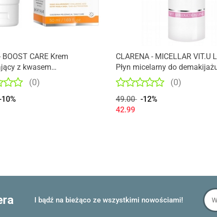
- BOOST CARE Krem
CLARENA - MICELLAR VIT.U 
ający z kwasem
Płyn micelarny do demakijaż
onowym 50ml
(0)
(0)
-10%
49.00
-12%
42.99
era
I bądź na bieżąco ze wszystkimi nowościami!