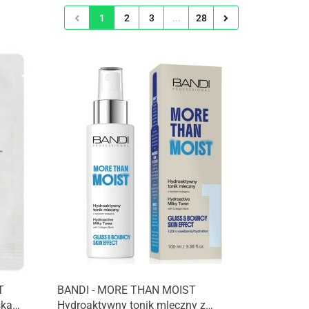
1
2
3
...
28
T
BANDI - MORE THAN MOIST
ka
Hydroaktywny tonik mleczny z