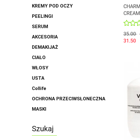
KREMY POD OCZY
CHARMI
CREAM
PEELINGI
SHEA 
SERUM
35.00
AKCESORIA
31.50
DEMAKIJAŻ
CIAŁO
WŁOSY
USTA
Collife
OCHRONA PRZECIWSŁONECZNA
MASKI
Szukaj