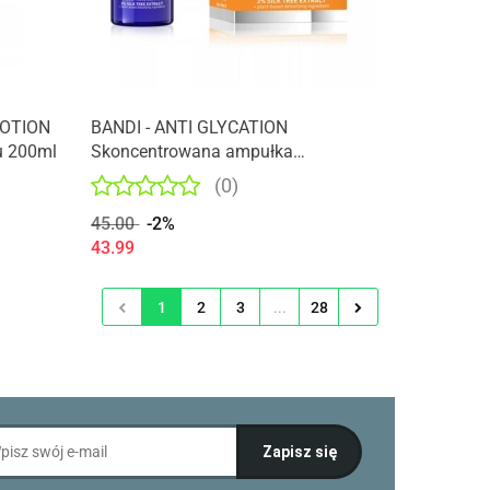
LOTION
BANDI - ANTI GLYCATION
u 200ml
Skoncentrowana ampułka
redukująca oznaki zmęczenia
(0)
45.00
-2%
43.99
1
2
3
...
28