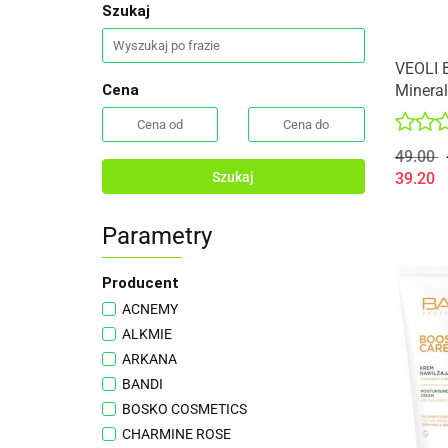
Szukaj
VEOLI 
Mineral
Cena
skóry n
49.00
39.20
Szukaj
Parametry
Producent
ACNEMY
ALKMIE
ARKANA
BANDI
BOSKO COSMETICS
CHARMINE ROSE