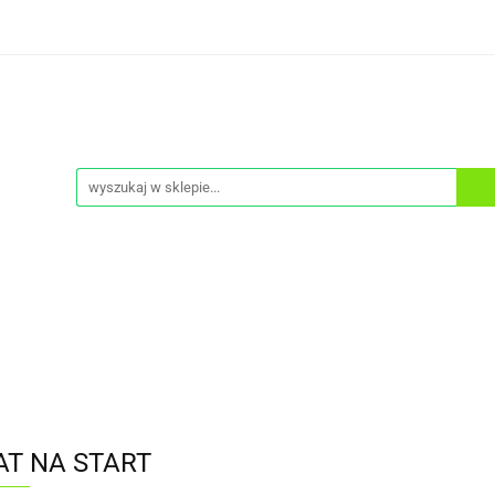
ONA PRZECIWSŁONECZNA
DEMAKIJAŻ
KREMY T
PEELINGI
SERUM
ZESTAWY
CIAŁO
NA PRZECIWSŁONECZNA
MASKI
A
DEMAKIJAŻ
KREMY TO TWARZY
KREMY P
TA
OCHRONA PRZECIWSŁONECZNA
MASKI
AT NA START