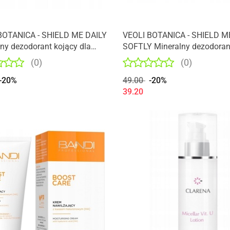
BOTANICA - SHIELD ME DAILY
VEOLI BOTANICA - SHIELD M
ny dezodorant kojący dla
SOFTLY Mineralny dezodoran
ormalnej
kojący dla skóry wrażliwej
(0)
(0)
-20%
49.00
-20%
39.20