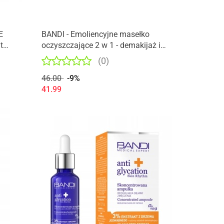
E
BANDI - Emoliencyjne masełko
t
oczyszczające 2 w 1 - demakijaż i
mycie twarzy!
(0)
46.00
-9%
41.99