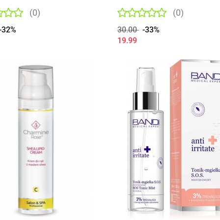
odmładzająca w płacie 1szt
(0)
(0)
-32%
30.00
-33%
19.99