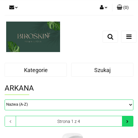
(
0
)
Zaloguj się
Zarejestruj się
Dodaj zgłoszenie
Zgody cookies
Kategorie
Szukaj
ARKANA