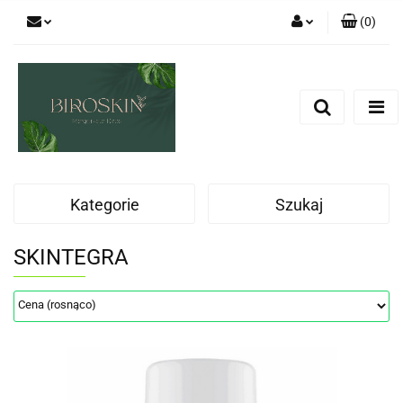
(
0
)
Zaloguj się
Zarejestruj się
Dodaj zgłoszenie
Zgody cookies
Kategorie
Szukaj
SKINTEGRA