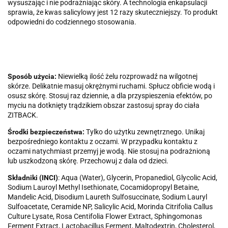
wysuszając i nie podrażniając skóry. A technologia enkapsulacji
sprawia, że kwas salicylowy jest 12 razy skuteczniejszy. To produkt
odpowiedni do codziennego stosowania.
Sposób użycia:
Niewielką ilość żelu rozprowadź na wilgotnej
skórze. Delikatnie masuj okrężnymi ruchami. Spłucz obficie wodą i
osusz skórę. Stosuj raz dziennie, a dla przyspieszenia efektów, po
myciu na dotknięty trądzikiem obszar zastosuj spray do ciała
ZITBACK.
Środki bezpieczeństwa:
Tylko do użytku zewnętrznego. Unikaj
bezpośredniego kontaktu z oczami. W przypadku kontaktu z
oczami natychmiast przemyj je wodą. Nie stosuj na podrażnioną
lub uszkodzoną skórę. Przechowuj z dala od dzieci.
Składniki (INCI)
: Aqua (Water), Glycerin, Propanediol, Glycolic Acid,
Sodium Lauroyl Methyl Isethionate, Cocamidopropyl Betaine,
Mandelic Acid, Disodium Laureth Sulfosuccinate, Sodium Lauryl
Sulfoacetate, Ceramide NP, Salicylic Acid, Morinda Citrifolia Callus
Culture Lysate, Rosa Centifolia Flower Extract, Sphingomonas
Ferment Extract, Lactobacillus Ferment, Maltodextrin, Cholesterol,