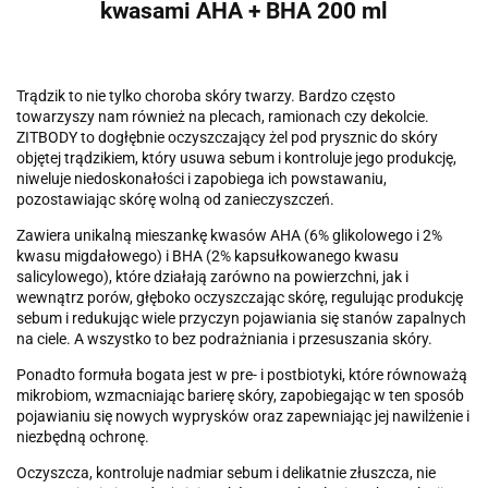
kwasami AHA + BHA 200 ml
Trądzik to nie tylko choroba skóry twarzy. Bardzo często
towarzyszy nam również na plecach, ramionach czy dekolcie.
ZITBODY to dogłębnie oczyszczający żel pod prysznic do skóry
objętej trądzikiem, który usuwa sebum i kontroluje jego produkcję,
niweluje niedoskonałości i zapobiega ich powstawaniu,
pozostawiając skórę wolną od zanieczyszczeń.
Zawiera unikalną mieszankę kwasów AHA (6% glikolowego i 2%
kwasu migdałowego) i BHA (2% kapsułkowanego kwasu
salicylowego), które działają zarówno na powierzchni, jak i
wewnątrz porów, głęboko oczyszczając skórę, regulując produkcję
sebum i redukując wiele przyczyn pojawiania się stanów zapalnych
na ciele. A wszystko to bez podrażniania i przesuszania skóry.
Ponadto formuła bogata jest w pre- i postbiotyki, które równoważą
mikrobiom, wzmacniając barierę skóry, zapobiegając w ten sposób
pojawianiu się nowych wyprysków oraz zapewniając jej nawilżenie i
niezbędną ochronę.
Oczyszcza, kontroluje nadmiar sebum i delikatnie złuszcza, nie