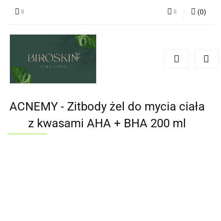
(
0
)
Zaloguj się
Zarejestruj się
Dodaj zgłoszenie
Zgody cookies
ACNEMY - Zitbody żel do mycia ciała
z kwasami AHA + BHA 200 ml