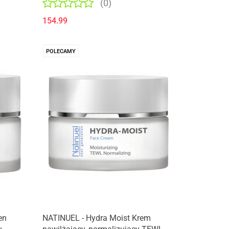
(0)
154.99
POLECAMY
en
NATINUEL - Hydra Moist Krem