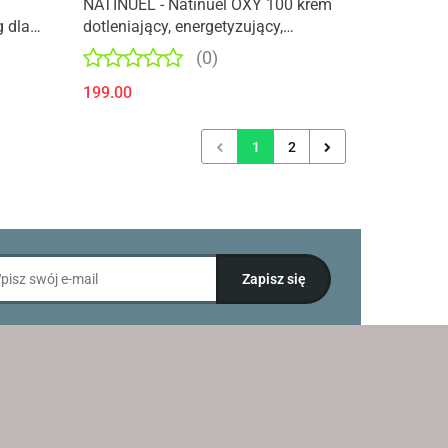
NATINUEL - Natinuel OXY 100 krem
g dla
dotleniający, energetyzujący,
rzenia
odbudowujący 50ml
(0)
199.00
1
2