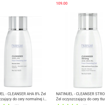
109.00
Produkt niedostępny
EL - CLEANSER AHA 8% Żel
NATINUEL - CLEANSER STR
zający do cery normalnej i
Żel oczyszczający do cery tłus
nej 150 ml
mieszanej, zanieczyszczonej 