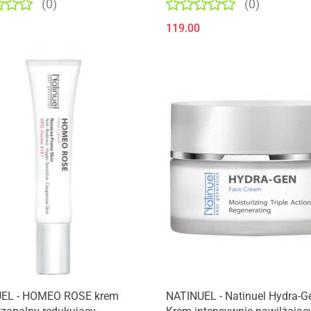
(0)
(0)
trądzikowej 150 ml
119.00
EL - HOMEO ROSE krem
NATINUEL - Natinuel Hydra-G