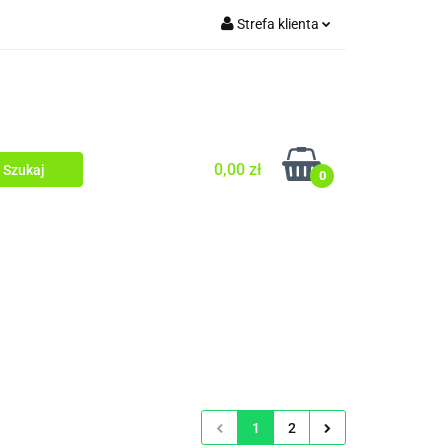
Strefa klienta
O TWARZY
Zaloguj się
WŁOSY
Zarejestruj się
Dodaj zgłoszenie
Zgody cookies
0,00 zł
0
OD OCZY
PEELINGI
SERUM
1
2