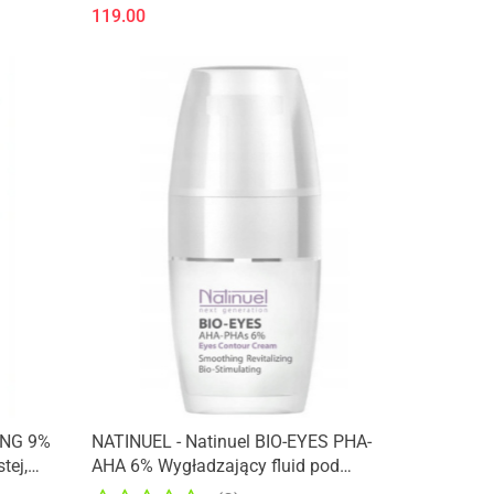
119.00
ONG 9%
NATINUEL - Natinuel BIO-EYES PHA-
tej,
AHA 6% Wygładzający fluid pod
i
oczy, biostymuluje i regeneruje 30ml