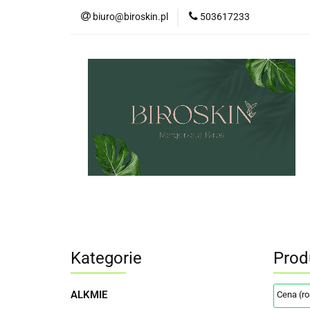
biuro@biroskin.pl
503617233
MARKI
OCHR
KREMY POD OCZY
USTA
OCHRO
MARKI
OCHRONA PRZECIWSŁONECZN
ZESTAWY
CIAŁO
WŁOSY
US
Kategorie
Prod
ALKMIE