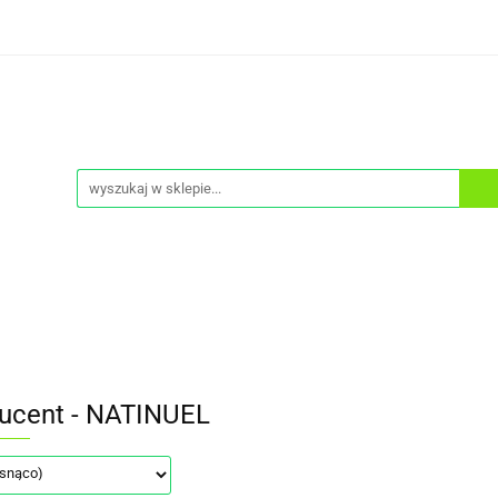
ONA PRZECIWSŁONECZNA
DEMAKIJAŻ
KREMY T
PEELINGI
SERUM
ZESTAWY
CIAŁO
NA PRZECIWSŁONECZNA
MASKI
A
DEMAKIJAŻ
KREMY TO TWARZY
KREMY P
TA
OCHRONA PRZECIWSŁONECZNA
MASKI
ucent - NATINUEL