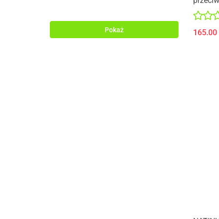
przeciw
zaczer
Pokaż
165.00