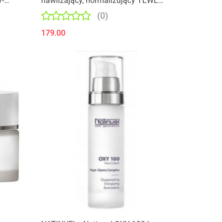
y-
nawilżający, normalizujący TEWL
l
50ml
(0)
179.00