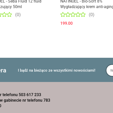
L - Seba Fluid 12 fluid
NATINUEL - Bio-Soft 8%
izujący 50ml
Wygładzający krem anti-agin
skóry wrażliwej oznakami sta
(0)
(0)
50ml
199.00
era
I bądź na bieżąco ze wszystkimi nowościami!
r telefonu 503 617 233
w gabinecie nr telefonu 783
0