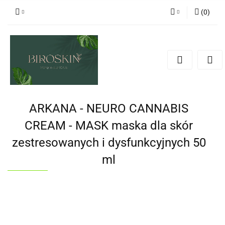
(
0
)
Zaloguj się
Zarejestruj się
Dodaj zgłoszenie
Zgody cookies
ARKANA - NEURO CANNABIS
CREAM - MASK maska dla skór
zestresowanych i dysfunkcyjnych 50
ml