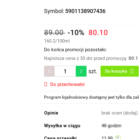
Symbol:
5901138907436
89.00
-10%
80.10
160.2
/
100ml
Do końca promocji pozostało:
Najniższa cena z 30 dni przed promocją:
80.1
szt.
Do koszyka
Do przechowalni
Program lojalnościowy dostępny jest tylko dla z
Opinie
brak ocen
(dodaj)
Wysyłka w ciągu
48 godzin
Cena przesyłki
11.99