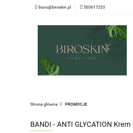
biuro@biroskin.pl
503617233
MARKI
OCHR
KREMY POD OCZY
USTA
OCHRO
MARKI
OCHRONA PRZECIWSŁONECZN
ZESTAWY
CIAŁO
WŁOSY
UST
Strona główna
PROMOCJE
BANDI - ANTI GLYCATION Krem re