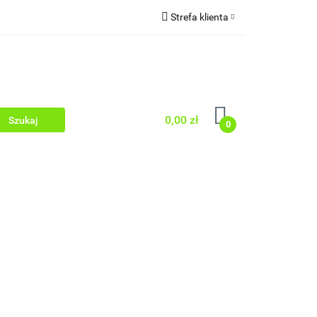
Strefa klienta
 TWARZY
Zaloguj się
WŁOSY
Zarejestruj się
Dodaj zgłoszenie
Zgody cookies
0,00 zł
0
 OCZY
PEELINGI
SERUM