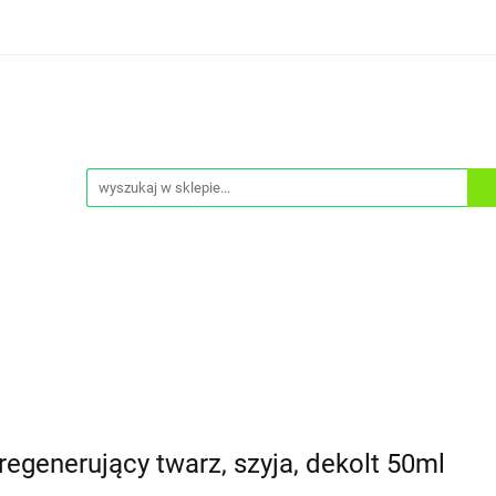
ONA PRZECIWSŁONECZNA
DEMAKIJAŻ
KREMY TO
PEELINGI
SERUM
ZESTAWY
CIAŁO
NA PRZECIWSŁONECZNA
MASKI
A
DEMAKIJAŻ
KREMY TO TWARZY
KREMY POD
A
OCHRONA PRZECIWSŁONECZNA
MASKI
generujący twarz, szyja, dekolt 50ml