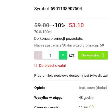
Symbol:
5901138907504
59.00
-10%
53.10
70.8
/
100ml
Do końca promocji pozostało:
Najniższa cena z 30 dni przed promocją:
59
szt.
Do koszyka
Do przechowalni
Program lojalnościowy dostępny jest tylko dla z
Opinie
brak ocen
(dodaj)
Wysyłka w ciągu
48 godzin
Cena przesyłki
11.99