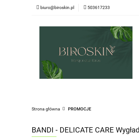
biuro@biroskin.pl
503617233
MARKI
OCHR
KREMY POD OCZY
USTA
OCHRO
MARKI
OCHRONA PRZECIWSŁONECZN
ZESTAWY
CIAŁO
WŁOSY
UST
Strona główna
PROMOCJE
BANDI - DELICATE CARE Wygład