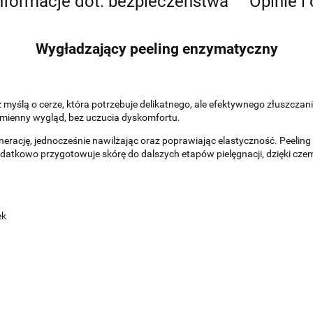
nformacje dot. bezpieczeństwa
Opinie i
Wygładzający peeling enzymatyczny
myślą o cerze, która potrzebuje delikatnego, ale efektywnego złuszcza
romienny wygląd, bez uczucia dyskomfortu.
erację, jednocześnie nawilżając oraz poprawiając elastyczność. Peeling
atkowo przygotowuje skórę do dalszych etapów pielęgnacji, dzięki cze
ek