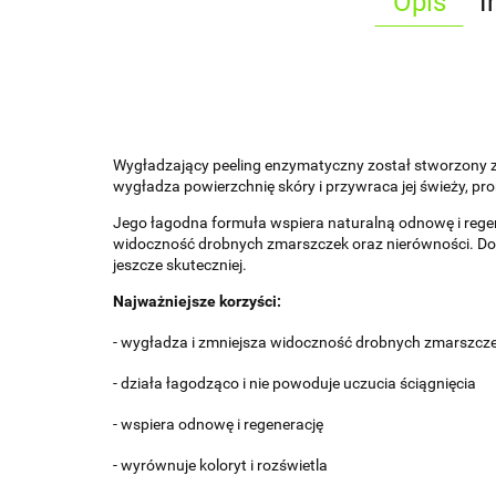
Opis
I
Wygładzający peeling enzymatyczny został stworzony z 
wygładza powierzchnię skóry i przywraca jej świeży, p
Jego łagodna formuła wspiera naturalną odnowę i regen
widoczność drobnych zmarszczek oraz nierówności. Dod
jeszcze skuteczniej.
Najważniejsze korzyści:
- wygładza i zmniejsza widoczność drobnych zmarszcz
- działa łagodząco i nie powoduje uczucia ściągnięcia
- wspiera odnowę i regenerację
- wyrównuje koloryt i rozświetla