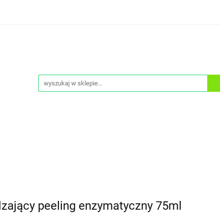
ONA PRZECIWSŁONECZNA
DEMAKIJAŻ
KREMY TO
PEELINGI
SERUM
ZESTAWY
CIAŁO
NA PRZECIWSŁONECZNA
MASKI
A
DEMAKIJAŻ
KREMY TO TWARZY
KREMY POD
A
OCHRONA PRZECIWSŁONECZNA
MASKI
zający peeling enzymatyczny 75ml