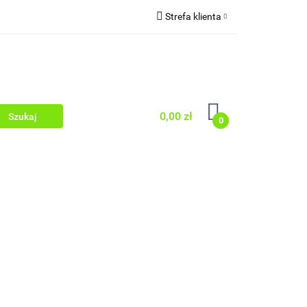
Strefa klienta
 TWARZY
Zaloguj się
WŁOSY
Zarejestruj się
Dodaj zgłoszenie
Zgody cookies
0,00 zł
0
 OCZY
PEELINGI
SERUM