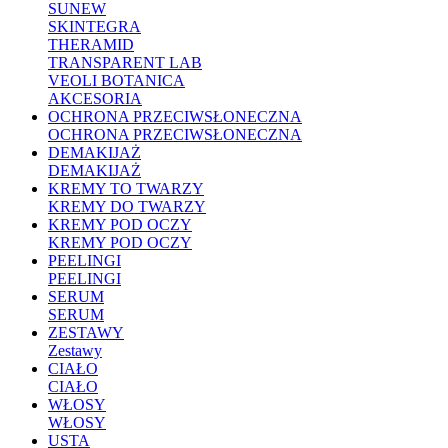
SUNEW
SKINTEGRA
THERAMID
TRANSPARENT LAB
VEOLI BOTANICA
AKCESORIA
OCHRONA PRZECIWSŁONECZNA
OCHRONA PRZECIWSŁONECZNA
DEMAKIJAŻ
DEMAKIJAŻ
KREMY TO TWARZY
KREMY DO TWARZY
KREMY POD OCZY
KREMY POD OCZY
PEELINGI
PEELINGI
SERUM
SERUM
ZESTAWY
Zestawy
CIAŁO
CIAŁO
WŁOSY
WŁOSY
USTA