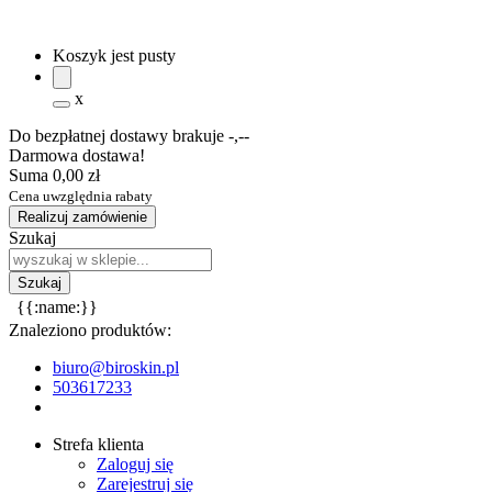
Koszyk jest pusty
x
Do bezpłatnej dostawy brakuje
-,--
Darmowa dostawa!
Suma
0,00 zł
Cena uwzględnia rabaty
Realizuj zamówienie
Szukaj
{{:name:}}
Znaleziono produktów:
biuro@biroskin.pl
503617233
Strefa klienta
Zaloguj się
Zarejestruj się