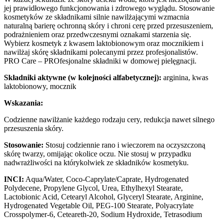
jej prawidłowego funkcjonowania i zdrowego wyglądu. Stosowanie
kosmetyków ze składnikami silnie nawilżającymi wzmacnia
naturalną barierę ochronną skóry i chroni cerę przed przesuszeniem,
podrażnieniem oraz przedwczesnymi oznakami starzenia się.
Wybierz kosmetyk z kwasem laktobionowym oraz mocznikiem i
nawilżaj skórę składnikami polecanymi przez profesjonalistów.
PRO Care – PROfesjonalne składniki w domowej pielęgnacji.
Składniki aktywne (w kolejności alfabetycznej):
arginina, kwas
laktobionowy, mocznik
Wskazania:
Codzienne nawilżanie każdego rodzaju cery, redukcja nawet silnego
przesuszenia skóry.
Stosowanie:
Stosuj codziennie rano i wieczorem na oczyszczoną
skórę twarzy, omijając okolice oczu. Nie stosuj w przypadku
nadwrażliwości na którykolwiek ze składników kosmetyku.
INCI:
Aqua/Water, Coco-Caprylate/Caprate, Hydrogenated
Polydecene, Propylene Glycol, Urea, Ethylhexyl Stearate,
Lactobionic Acid, Cetearyl Alcohol, Glyceryl Stearate, Arginine,
Hydrogenated Vegetable Oil, PEG-100 Stearate, Polyacrylate
Crosspolymer-6, Ceteareth-20, Sodium Hydroxide, Tetrasodium