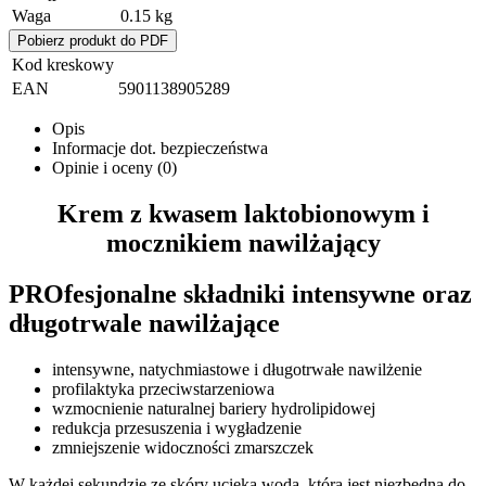
Waga
0.15 kg
Pobierz produkt do PDF
Kod kreskowy
EAN
5901138905289
Opis
Informacje dot. bezpieczeństwa
Opinie i oceny (0)
Krem z kwasem laktobionowym i
mocznikiem nawilżający
PROfesjonalne składniki intensywne oraz
długotrwale nawilżające
intensywne, natychmiastowe i długotrwałe nawilżenie
profilaktyka przeciwstarzeniowa
wzmocnienie naturalnej bariery hydrolipidowej
redukcja przesuszenia i wygładzenie
zmniejszenie widoczności zmarszczek
W każdej sekundzie ze skóry ucieka woda, która jest niezbędna do