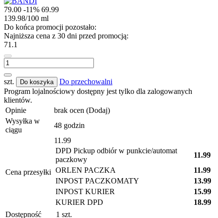
79.00
-11%
69.99
139.98
/
100 ml
Do końca promocji pozostało:
Najniższa cena z 30 dni przed promocją:
71.1
szt.
Do przechowalni
Do koszyka
Program lojalnościowy dostępny jest tylko dla zalogowanych
klientów.
Opinie
brak ocen
(Dodaj)
Wysyłka w
48 godzin
ciągu
11.99
DPD Pickup odbiór w punkcie/automat
11.99
paczkowy
ORLEN PACZKA
11.99
Cena przesyłki
INPOST PACZKOMATY
13.99
INPOST KURIER
15.99
KURIER DPD
18.99
Dostępność
1
szt.