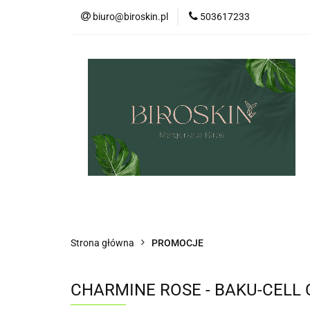
biuro@biroskin.pl
503617233
MARKI
OCHR
KREMY POD OCZY
USTA
OCHRO
MARKI
OCHRONA PRZECIWSŁONECZN
ZESTAWY
CIAŁO
WŁOSY
US
Strona główna
PROMOCJE
CHARMINE ROSE - BAKU-CELL