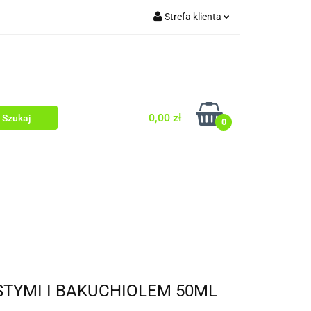
Strefa klienta
O TWARZY
Zaloguj się
WŁOSY
Zarejestruj się
Dodaj zgłoszenie
Zgody cookies
0,00 zł
0
OD OCZY
PEELINGI
SERUM
TYMI I BAKUCHIOLEM 50ML