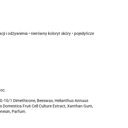
cji i odżywienia • nierówny koloryt skóry • pojedyńcze
noc.
/ PPG-10/1 Dimethicone, Beeswax, Helianthus Annuus
s Domestica Fruit Cell Culture Extract, Xanthan Gum,
enesin, Parfum.