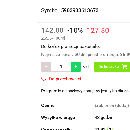
Symbol:
5903933613673
142.00
-10%
127.80
255.6
/
100ml
Do końca promocji pozostało:
Najniższa cena z 30 dni przed promocją:
86.9
szt.
Do koszyka
Do przechowalni
Program lojalnościowy dostępny jest tylko dla z
Opinie
brak ocen
(dodaj)
Wysyłka w ciągu
48 godzin
Cena przesyłki
11.99