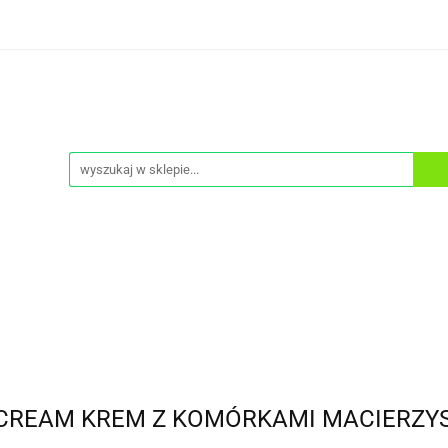
ONA PRZECIWSŁONECZNA
DEMAKIJAŻ
KREMY T
PEELINGI
SERUM
ZESTAWY
CIAŁO
NA PRZECIWSŁONECZNA
MASKI
A
DEMAKIJAŻ
KREMY TO TWARZY
KREMY P
TA
OCHRONA PRZECIWSŁONECZNA
MASKI
 CREAM KREM Z KOMÓRKAMI MACIERZYS