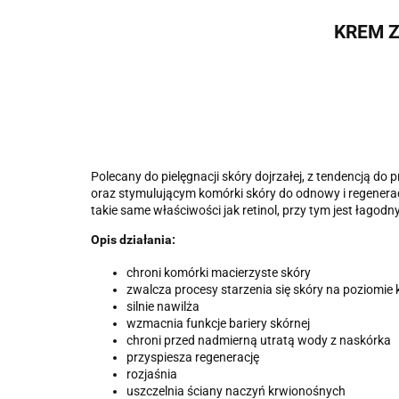
KREM Z
Polecany do pielęgnacji skóry dojrzałej, z tendencją 
oraz stymulującym komórki skóry do odnowy i regenerac
takie same właściwości jak retinol, przy tym jest łagodn
Opis działania:
chroni komórki macierzyste skóry
zwalcza procesy starzenia się skóry na poziom
silnie nawilża
wzmacnia funkcje bariery skórnej
chroni przed nadmierną utratą wody z naskórka
przyspiesza regenerację
rozjaśnia
uszczelnia ściany naczyń krwionośnych