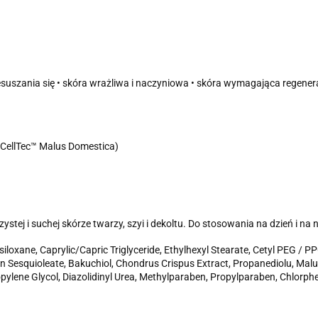
zesuszania się • skóra wrażliwa i naczyniowa • skóra wymagająca regenera
oCellTec™ Malus Domestica)
ystej i suchej skórze twarzy, szyi i dekoltu. Do stosowania na dzień i na 
siloxane, Caprylic/Capric Triglyceride, Ethylhexyl Stearate, Cetyl PEG 
an Sesquioleate, Bakuchiol, Chondrus Crispus Extract, Propanediolu, Malu
opylene Glycol, Diazolidinyl Urea, Methylparaben, Propylparaben, Chlorph