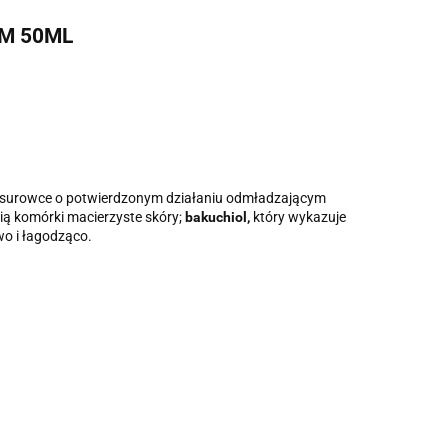
EM 50ML
sne surowce o potwierdzonym działaniu odmładzającym
nią komórki macierzyste skóry;
bakuchiol,
który wykazuje
wo i łagodząco.