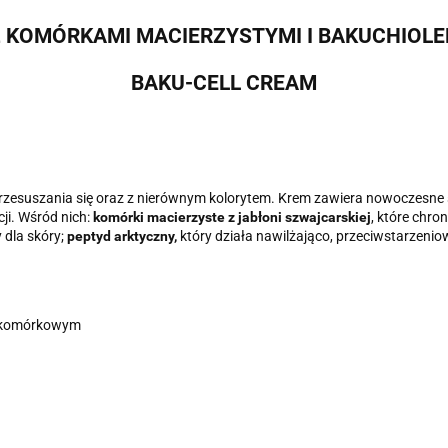
 KOMÓRKAMI MACIERZYSTYMI I BAKUCHIOL
BAKU-CELL CREAM
do przesuszania się oraz z nierównym kolorytem. Krem zawiera nowocze
ji. Wśród nich:
komórki macierzyste z jabłoni szwajcarskiej
, które chro
y dla skóry;
peptyd arktyczny,
który działa nawilżająco, przeciwstarzenio
ie komórkowym