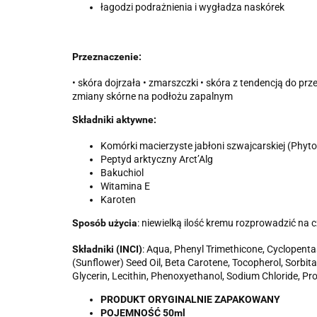
łagodzi podrażnienia i wygładza naskórek
Przeznaczenie:
• skóra dojrzała • zmarszczki • skóra z tendencją do pr
zmiany skórne na podłożu zapalnym
Składniki aktywne:
Komórki macierzyste jabłoni szwajcarskiej (Phyt
Peptyd arktyczny Arct’Alg
Bakuchiol
Witamina E
Karoten
Sposób użycia
: niewielką ilość kremu rozprowadzić na cz
Składniki (INCI)
: Aqua, Phenyl Trimethicone, Cyclopenta
(Sunflower) Seed Oil, Beta Carotene, Tocopherol, Sorbit
Glycerin, Lecithin, Phenoxyethanol, Sodium Chloride, Pr
PRODUKT ORYGINALNIE ZAPAKOWANY
POJEMNOŚĆ 50ml