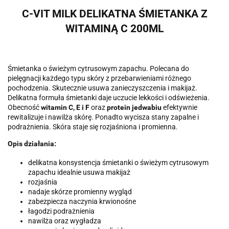
C-VIT MILK DELIKATNA ŚMIETANKA Z
WITAMINĄ C 200ML
Śmietanka o świeżym cytrusowym zapachu. Polecana do
pielęgnacji każdego typu skóry z przebarwieniami różnego
pochodzenia. Skutecznie usuwa zanieczyszczenia i makijaż.
Delikatna formuła śmietanki daje uczucie lekkości i odświeżenia.
Obecność
witamin C, E i F
oraz
protein jedwabiu
efektywnie
rewitalizuje i nawilża skórę. Ponadto wycisza stany zapalne i
podrażnienia. Skóra staje się rozjaśniona i promienna.
Opis działania:
delikatna konsystencja śmietanki o świeżym cytrusowym
zapachu idealnie usuwa makijaż
rozjaśnia
nadaje skórze promienny wygląd
zabezpiecza naczynia krwionośne
łagodzi podrażnienia
nawilża oraz wygładza