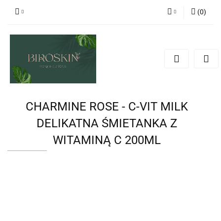
(
0
)
Zaloguj się
Zarejestruj się
Dodaj zgłoszenie
Zgody cookies
CHARMINE ROSE - C-VIT MILK
DELIKATNA ŚMIETANKA Z
WITAMINĄ C 200ML