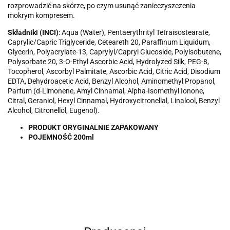
rozprowadzić na skórze, po czym usunąć zanieczyszczenia
mokrym kompresem.
Składniki (INCI)
: Aqua (Water), Pentaerythrityl Tetraisostearate,
Caprylic/Capric Triglyceride, Ceteareth 20, Paraffinum Liquidum,
Glycerin, Polyacrylate-13, Caprylyl/Capryl Glucoside, Polyisobutene,
Polysorbate 20, 3-O-Ethyl Ascorbic Acid, Hydrolyzed Silk, PEG-8,
Tocopherol, Ascorbyl Palmitate, Ascorbic Acid, Citric Acid, Disodium
EDTA, Dehydroacetic Acid, Benzyl Alcohol, Aminomethyl Propanol,
Parfum (d-Limonene, Amyl Cinnamal, Alpha-Isomethyl Ionone,
Citral, Geraniol, Hexyl Cinnamal, Hydroxycitronellal, Linalool, Benzyl
Alcohol, Citronellol, Eugenol).
PRODUKT ORYGINALNIE ZAPAKOWANY
POJEMNOŚĆ 200ml