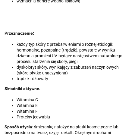
wzmacnia barierę wodno-lipidową
Przeznaczenie:
każdy typ skóry z przebarwieniami o różnej etiologii:
hormonalne, pozapalne (trądzik), powstałe w wyniku
działania promieni UV, będące następstwem naturalnego
procesu starzenia się skóry, piegi
dyskoloryt skóry, wynikający z zaburzeń naczyniowych
(skóra płytko unaczyniona)
trądzik różowaty
Składniki aktywne:
Witamina C
Witamina E
Witamina F
Proteiny jedwabiu
Sposób użycia
: śmietankę nałożyć na płatki kosmetyczne lub
bezpośrednio na twarz, szyję i dekolt. Okrężnymi ruchami