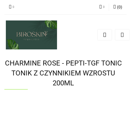
(
0
)
Zaloguj się
Zarejestruj się
Dodaj zgłoszenie
Zgody cookies
CHARMINE ROSE - PEPTI-TGF TONIC
TONIK Z CZYNNIKIEM WZROSTU
200ML