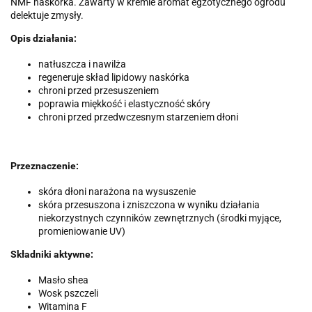
NMF naskórka. Zawarty w kremie aromat egzotycznego ogrodu
delektuje zmysły.
Opis działania:
natłuszcza i nawilża
regeneruje skład lipidowy naskórka
chroni przed przesuszeniem
poprawia miękkość i elastyczność skóry
chroni przed przedwczesnym starzeniem dłoni
Przeznaczenie:
skóra dłoni narażona na wysuszenie
skóra przesuszona i zniszczona w wyniku działania
niekorzystnych czynników zewnętrznych (środki myjące,
promieniowanie UV)
Składniki aktywne:
Masło shea
Wosk pszczeli
Witamina F