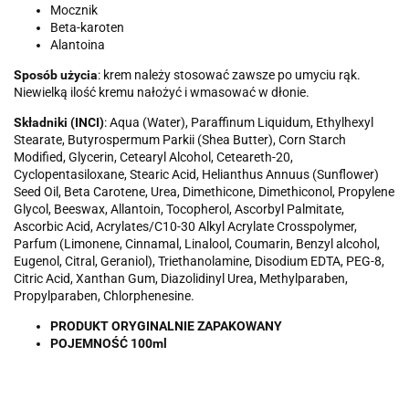
Mocznik
Beta-karoten
Alantoina
Sposób użycia
: krem należy stosować zawsze po umyciu rąk.
Niewielką ilość kremu nałożyć i wmasować w dłonie.
Składniki (INCI)
: Aqua (Water), Paraffinum Liquidum, Ethylhexyl
Stearate, Butyrospermum Parkii (Shea Butter), Corn Starch
Modified, Glycerin, Cetearyl Alcohol, Ceteareth-20,
Cyclopentasiloxane, Stearic Acid, Helianthus Annuus (Sunflower)
Seed Oil, Beta Carotene, Urea, Dimethicone, Dimethiconol, Propylene
Glycol, Beeswax, Allantoin, Tocopherol, Ascorbyl Palmitate,
Ascorbic Acid, Acrylates/C10-30 Alkyl Acrylate Crosspolymer,
Parfum (Limonene, Cinnamal, Linalool, Coumarin, Benzyl alcohol,
Eugenol, Citral, Geraniol), Triethanolamine, Disodium EDTA, PEG-8,
Citric Acid, Xanthan Gum, Diazolidinyl Urea, Methylparaben,
Propylparaben, Chlorphenesine.
PRODUKT ORYGINALNIE ZAPAKOWANY
POJEMNOŚĆ 100ml