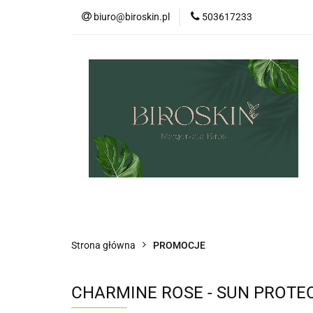
biuro@biroskin.pl
503617233
MARKI
OCHR
KREMY POD OCZY
USTA
OCHRO
MARKI
OCHRONA PRZECIWSŁONECZN
ZESTAWY
CIAŁO
WŁOSY
US
Strona główna
PROMOCJE
CHARMINE ROSE - SUN PROTE