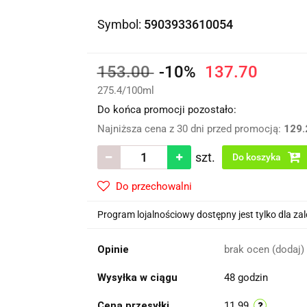
Symbol:
5903933610054
153.00
-10%
137.70
275.4
/
100ml
Do końca promocji pozostało:
Najniższa cena z 30 dni przed promocją:
129.
szt.
Do koszyka
Do przechowalni
Program lojalnościowy dostępny jest tylko dla z
Opinie
brak ocen
(dodaj)
Wysyłka w ciągu
48 godzin
Cena przesyłki
11.99