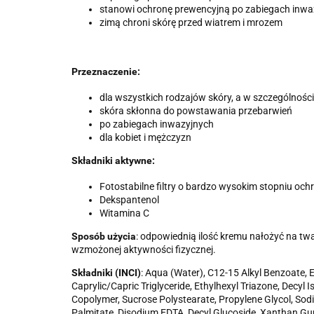
stanowi ochronę prewencyjną po zabiegach inwa
zimą chroni skórę przed wiatrem i mrozem
Przeznaczenie:
dla wszystkich rodzajów skóry, a w szczególnośc
skóra skłonna do powstawania przebarwień
po zabiegach inwazyjnych
dla kobiet i mężczyzn
Składniki aktywne:
Fotostabilne filtry o bardzo wysokim stopniu och
Dekspantenol
Witamina C
Sposób użycia
: odpowiednią ilość kremu nałożyć na tw
wzmożonej aktywności fizycznej.
Składniki (INCI)
: Aqua (Water), C12-15 Alkyl Benzoate, 
Caprylic/Capric Triglyceride, Ethylhexyl Triazone, Decyl
Copolymer, Sucrose Polystearate, Propylene Glycol, Sodi
Palmitate, Disodium EDTA, Decyl Glucoside, Xanthan Gum,