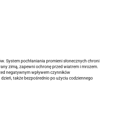
ów. System pochłaniania promieni słonecznych chroni
owany zimą, zapewni ochronę przed wiatrem i mrozem.
y przed negatywnym wpływem czynników
 dzień, także bezpośrednio po użyciu codziennego