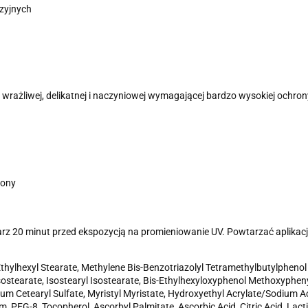
zyjnych
i wrażliwej, delikatnej i naczyniowej wymagającej bardzo wysokiej ochr
rony
arz 20 minut przed ekspozycją na promieniowanie UV. Powtarzać aplikacj
Ethylhexyl Stearate, Methylene Bis-Benzotriazolyl Tetramethylbutylphen
 Isostearate, Isostearyl Isostearate, Bis-Ethylhexyloxyphenol Methoxyphen
um Cetearyl Sulfate, Myristyl Myristate, Hydroxyethyl Acrylate/Sodium A
 PEG-8, Tocopherol, Ascorbyl Palmitate, Ascorbic Acid, Citric Acid, Lacti