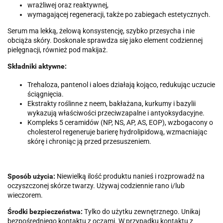
wrażliwej oraz reaktywnej,
wymagającej regeneracji, także po zabiegach estetycznych.
Serum ma lekką, żelową konsystencję, szybko przesycha i nie
obciąża skóry. Doskonale sprawdza się jako element codziennej
pielęgnacji, również pod makijaż.
Składniki aktywne:
Trehaloza, pantenol i aloes działają kojąco, redukując uczucie
ściągnięcia.
Ekstrakty roślinne z neem, bakłażana, kurkumy i bazylii
wykazują właściwości przeciwzapalne i antyoksydacyjne.
Kompleks 5 ceramidów (NP, NS, AP, AS, EOP), wzbogacony o
cholesterol regeneruje barierę hydrolipidową, wzmacniając
skórę i chroniąc ją przed przesuszeniem.
Sposób użycia:
Niewielką ilość produktu nanieś i rozprowadź na
oczyszczonej skórze twarzy. Używaj codziennie rano i/lub
wieczorem.
Środki bezpieczeństwa:
Tylko do użytku zewnętrznego. Unikaj
bezpośredniego kontaktu z oczami. W przypadku kontaktu z