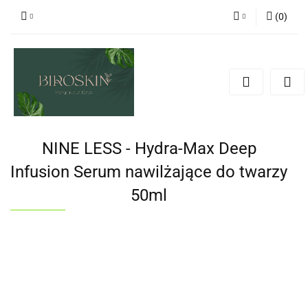
(
0
)
Zaloguj się
Zarejestruj się
Dodaj zgłoszenie
Zgody cookies
NINE LESS - Hydra-Max Deep
Infusion Serum nawilżające do twarzy
50ml