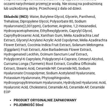
oczami natychmiast przemyj je wodą. Nie stosuj na podrażnioną
lub uszkodzoną skórę. Przechowuj z dala od dzieci.
Składniki (INCI)
: Water, Butylene Glycol, Glycerin, Panthenol,
Trehalose, Dipropylene Glycol, Polysorbate 80, Sodium
Hyaluronate(2,001ppm), Carbomer, Arginine, 1,2-Hexanediol,
Hydroxyacetophenone, Ethylhexylglycerin, Caprylyl Glycol,
Caprylhydroxamic Acid, Xanthan Gum, Melia Azadirachta Leaf
Extract, Glyceryl Acrylate/Acrylic Acid Copolymer, Melia Azadirachta
Flower Extract, Coccinia Indica Fruit Extract, Solanum Melongena
(Eggplant) Fruit Extract, Aloe Barbadensis Flower Extract,
Hydrogenated Lecithin, Ocimum Sanctum Leaf Extract,
Polyglyceryl-6 Caprylate, Polyglyceryl-4 Caprate, Cetearyl Alcohol,
Curcuma Longa (Turmeric) Root Extract, Corallina Officinalis
Extract, Stearic Acid, Ceramide NP, Ceramide NS, Sodium
Hyaluronate Crosspolymer, Sodium Acetylated Hyaluronate,
Potassium Hyaluronate, Phytosphingosine,
Hydroxypropyltrimonium Hyaluronate, Hydrolyzed Hyaluronic Acid,
Hyaluronic Acid, Cholesterol, Ceramide AS, Ceramide AP, Ceramide
EOP
PRODUKT ORYGINALNIE ZAPAKOWANY
POJEMNOŚĆ 50ml