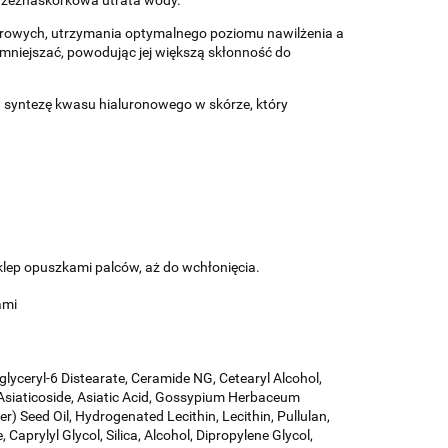
rierowych, utrzymania optymalnego poziomu nawilżenia a
mniejszać, powodując jej większą skłonność do
a syntezę kwasu hialuronowego w skórze, który
wklep opuszkami palców, aż do wchłonięcia.
ami
glyceryl-6 Distearate, Ceramide NG, Cetearyl Alcohol,
Asiaticoside, Asiatic Acid, Gossypium Herbaceum
r) Seed Oil, Hydrogenated Lecithin, Lecithin, Pullulan,
prylyl Glycol, Silica, Alcohol, Dipropylene Glycol,