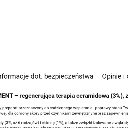
nformacje dot. bezpieczeństwa
Opinie i
– regenerująca terapia ceramidowa (3%), z e
cy preparat przeznaczony do codziennego wspierania i poprawy stanu Tw
wej, dla ochrony skóry przed czynnikami zewnętrznymi oraz zapewnienia
(3%, aż 6 rodzajów) i ektoinę (1%), a także związki izolowane z wąkrot
ości przeciwzapalnej, silnemu nawilżeniu, ograniczeniu ulega również 