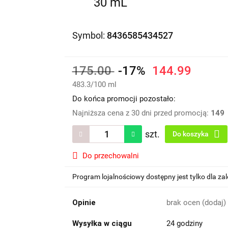
30 mL
Symbol:
8436585434527
175.00
-17%
144.99
483.3
/
100 ml
Do końca promocji pozostało:
Najniższa cena z 30 dni przed promocją:
149
szt.
Do koszyka
Do przechowalni
Program lojalnościowy dostępny jest tylko dla z
Opinie
brak ocen
(dodaj)
Wysyłka w ciągu
24 godziny