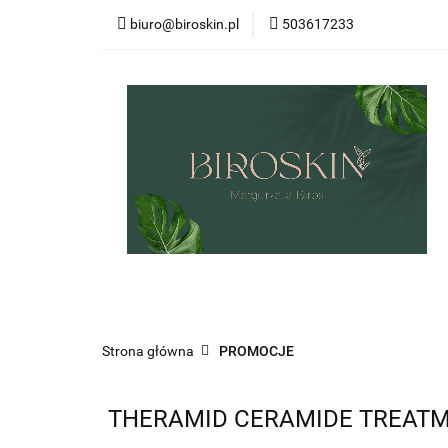
biuro@biroskin.pl
503617233
MARKI
OCHR
KREMY POD OCZY
USTA
OCHRO
MARKI
OCHRONA PRZECIWSŁONECZN
ZESTAWY
CIAŁO
WŁOSY
UST
Strona główna
PROMOCJE
THERAMID CERAMIDE TREATMENT 