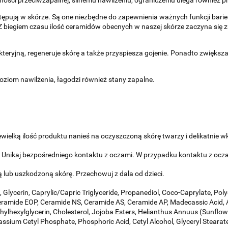
występują w skórze. Są one niezbędne do zapewnienia ważnych funkcji ba
 biegiem czasu ilość ceramidów obecnych w naszej skórze zaczyna się z
eryjną, regeneruje skórę a także przyspiesza gojenie. Ponadto zwiększ
oziom nawilżenia, łagodzi również stany zapalne.
wielką ilość produktu nanieś na oczyszczoną skórę twarzy i delikatnie 
 Unikaj bezpośredniego kontaktu z oczami. W przypadku kontaktu z ocz
 lub uszkodzoną skórę. Przechowuj z dala od dzieci.
Glycerin, Caprylic/Capric Triglyceride, Propanediol, Coco-Caprylate, Poly
Ceramide EOP, Ceramide NS, Ceramide AS, Ceramide AP, Madecassic Acid, 
thylhexylglycerin, Cholesterol, Jojoba Esters, Helianthus Annuus (Sunflowe
um Cetyl Phosphate, Phosphoric Acid, Cetyl Alcohol, Glyceryl Stearate, Ca