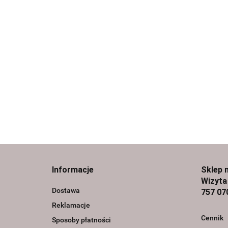
Informacje
Sklep 
Wizyta
Dostawa
757 07
Reklamacje
Cennik
Sposoby płatności