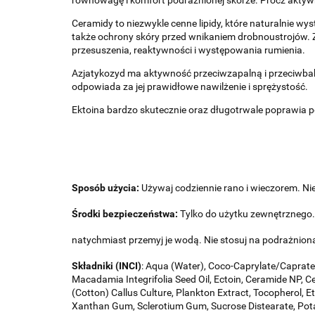
Ceramidy to niezwykle cenne lipidy, które naturalnie 
także ochrony skóry przed wnikaniem drobnoustrojów. Z
przesuszenia, reaktywności i występowania rumienia.
Azjatykozyd ma aktywność przeciwzapalną i przeciwbakt
odpowiada za jej prawidłowe nawilżenie i sprężystość.
Ektoina bardzo skutecznie oraz długotrwale poprawia p
Sposób użycia:
Używaj codziennie rano i wieczorem. Nie
Środki bezpieczeństwa:
Tylko do użytku zewnętrznego.
natychmiast przemyj je wodą. Nie stosuj na podrażnioną
Składniki (INCI)
: Aqua (Water), Coco-Caprylate/Caprate, 
Macadamia Integrifolia Seed Oil, Ectoin, Ceramide NP, 
(Cotton) Callus Culture, Plankton Extract, Tocopherol, E
Xanthan Gum, Sclerotium Gum, Sucrose Distearate, Potassi