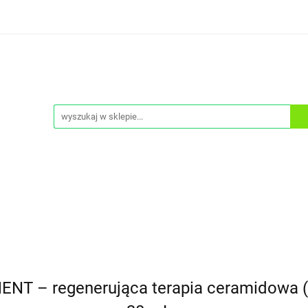
ONA PRZECIWSŁONECZNA
DEMAKIJAŻ
KREMY TO
PEELINGI
SERUM
ZESTAWY
CIAŁO
NA PRZECIWSŁONECZNA
MASKI
A
DEMAKIJAŻ
KREMY TO TWARZY
KREMY POD
A
OCHRONA PRZECIWSŁONECZNA
MASKI
– regenerująca terapia ceramidowa (3%)