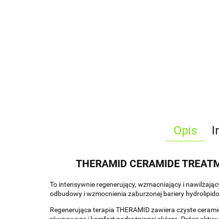
Opis
I
THERAMID CERAMIDE TREATMENT 
To intensywnie regenerujący, wzmacniający i nawilżają
odbudowy i wzmocnienia zaburzonej bariery hydrolipido
Regenerująca terapia THERAMID zawiera czyste ceramidy 
równowagę i komfort podrażnionej skórze. Prócz aktywn