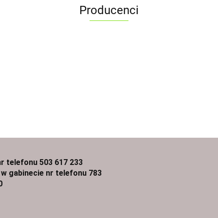
Producenci
nr telefonu 503 617 233
 w gabinecie nr telefonu 783
0