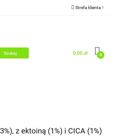
Strefa klienta
 TWARZY
Zaloguj się
WŁOSY
Zarejestruj się
Dodaj zgłoszenie
Zgody cookies
0,00 zł
0
 OCZY
PEELINGI
SERUM
, z ektoiną (1%) i CICA (1%)