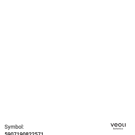
Symbol:
5907190822571