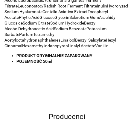
AlcoholLactobacillus/Arundinaria Gigantea Ferment
FiltrateLeuconostoc/Radish Root Ferment FiltrateInulinHydrolyzed
Sodium HyaluronateCentella Asiatica ExtractTocopheryl
AcetatePhytic AcidGlucoseGlycerinSclerotium GumArachidyl
GlucosideSodium CitrateSodium HydroxideBenzyl
AlcoholDehydroacetic AcidSodium BenzoatePotassium
SorbateParfumTetramethyl
AcetyloctahydronaphthalenesLinaloolBenzyl SalicylateHexyl
CinnamalHexamethylindanopyranLinalyl AcetateVanillin
PRODUKT ORYGINALNIE ZAPAKOWANY
POJEMNOŚĆ 50ml
Producenci