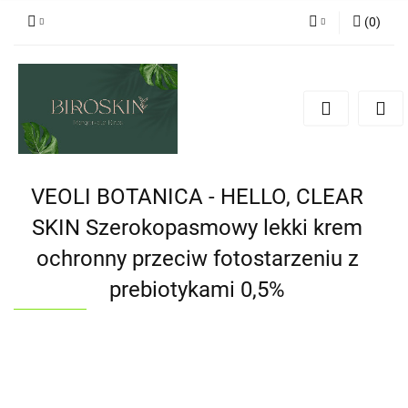
(
0
)
Zaloguj się
Zarejestruj się
Dodaj zgłoszenie
Zgody cookies
VEOLI BOTANICA - HELLO, CLEAR
SKIN Szerokopasmowy lekki krem
ochronny przeciw fotostarzeniu z
prebiotykami 0,5%