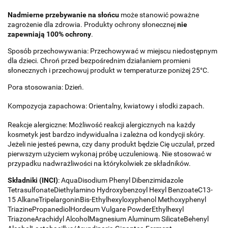
Nadmierne przebywanie na słońcu
może stanowić poważne
zagrożenie dla zdrowia. Produkty ochrony słonecznej
nie
zapewniają 100% ochrony
.
Sposób przechowywania: Przechowywać w miejscu niedostępnym
dla dzieci. Chroń przed bezpośrednim działaniem promieni
słonecznych i przechowuj produkt w temperaturze poniżej 25°C.
Pora stosowania: Dzień.
Kompozycja zapachowa: Orientalny, kwiatowy i słodki zapach.
Reakcje alergiczne: Możliwość reakcji alergicznych na każdy
kosmetyk jest bardzo indywidualna i zależna od kondycji skóry.
Jeżeli nie jesteś pewna, czy dany produkt będzie Cię uczulał, przed
pierwszym użyciem wykonaj próbę uczuleniową. Nie stosować w
przypadku nadwrażliwości na którykolwiek ze składników.
Składniki (INCI)
: AquaDisodium Phenyl Dibenzimidazole
TetrasulfonateDiethylamino Hydroxybenzoyl Hexyl BenzoateC13-
15 AlkaneTripelargoninBis-Ethylhexyloxyphenol Methoxyphenyl
TriazinePropanediolHordeum Vulgare PowderEthylhexyl
TriazoneArachidyl AlcoholMagnesium Aluminum SilicateBehenyl