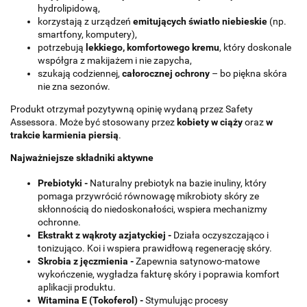
hydrolipidową,
korzystają z urządzeń
emitujących światło niebieskie
(np.
smartfony, komputery),
potrzebują
lekkiego, komfortowego kremu
, który doskonale
współgra z makijażem i nie zapycha,
szukają codziennej,
całorocznej ochrony
– bo piękna skóra
nie zna sezonów.
Produkt otrzymał pozytywną opinię wydaną przez Safety
Assessora. Może być stosowany przez
kobiety w ciąży
oraz
w
trakcie karmienia piersią
.
Najważniejsze składniki aktywne
Prebiotyki -
Naturalny prebiotyk na bazie inuliny, który
pomaga przywrócić równowagę mikrobioty skóry ze
skłonnością do niedoskonałości, wspiera mechanizmy
ochronne.
Ekstrakt z wąkroty azjatyckiej -
Działa oczyszczająco i
tonizująco. Koi i wspiera prawidłową regenerację skóry.
Skrobia z jęczmienia -
Zapewnia satynowo-matowe
wykończenie, wygładza fakturę skóry i poprawia komfort
aplikacji produktu.
Witamina E (Tokoferol) -
Stymulując procesy