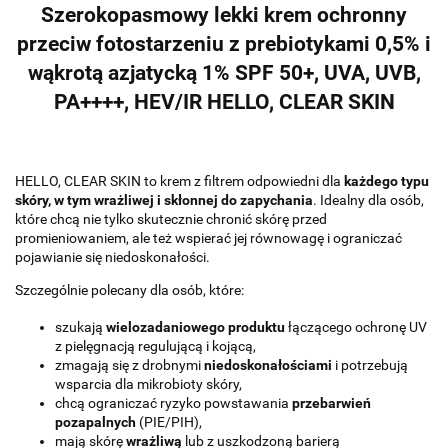
Szerokopasmowy lekki krem ochronny
przeciw fotostarzeniu z prebiotykami 0,5% i
wąkrotą azjatycką 1% SPF 50+, UVA, UVB,
PA++++, HEV/IR HELLO, CLEAR SKIN
HELLO, CLEAR SKIN to krem z filtrem odpowiedni dla
każdego typu
skóry, w tym wrażliwej i skłonnej do zapychania
. Idealny dla osób,
które chcą nie tylko skutecznie chronić skórę przed
promieniowaniem, ale też wspierać jej równowagę i ograniczać
pojawianie się niedoskonałości.
Szczególnie polecany dla osób, które:
szukają
wielozadaniowego produktu
łączącego ochronę UV
z pielęgnacją regulującą i kojącą,
zmagają się z drobnymi
niedoskonałościami
i potrzebują
wsparcia dla mikrobioty skóry,
chcą ograniczać ryzyko powstawania
przebarwień
pozapalnych
(PIE/PIH),
mają skórę
wrażliwą
lub z uszkodzoną barierą