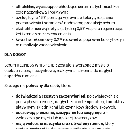
ultralekkie, wyciszająco-chłodzące serum natychmiast koi
cerę naczynkową i reaktywną
azeloglicyna 15% pomaga wyrównać koloryt, rozjaśnić
przebarwienia i ograniczyć nadmierną produkcję sebum
ekstrakt z liści wąkroty azjatyckiej 0,5% wspiera regenerację,
koi i zmniejsza zaczerwienienia
kwas traneksamowy 0,2% rozświetla, poprawia koloryt cery i
minimalizuje zaczerwienienia
DLA KOGO?
Serum REDNESS WHISPERER zostało stworzone z myślą o
osobach z cerą naczynkową, reaktywną i skłonną do nagłych
napadów rumienia.
Szczególnie
polecany
dla osób, które:
doświadczają częstych zaczerwienień
, pojawiających się
pod wpływem emocji, nagłych zmian temperatury, kontaktu z
aktywnymi składnikami lub czynników środowiskowych,
odczuwają pieczenie, szczypanie lub ściągnięcie
–
zwłaszcza po myciu lub aplikacji kosmetyków,
mają widoczne naczynka oraz utrwalony rumień
, który
trudno wyciszyć i który często nasila się w ciągu dnia,