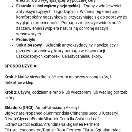
efekt zdrowo wyglądającej, wypoczętej cery.
Ekstrakt z liści wąkroty azjatyckiej -
Znany z właściwości
antyoksydacyjnych i łagodzących. Wspiera regenerację i
komfort skóry naczynkowej, przyczyniając się do poprawy jej
wyglądu i promienności. Pomaga zmniejszyć widoczność
zaczerwienień i wspiera naturalną ochronę naczyń
włosowatych.
Probiotyki
Sok aloesowy -
Składnik antyoksydacyjny, nawilżający i
przeciwstarzeniowy, który pomaga w regeneracji
uszkodzonych komórek i uelastycznieniu skóry.
SPOSÓB UŻYCIA:
Krok 1
: Nałóż niewielką ilość serum na oczyszczoną skórę i
delikatnie wklep.
Krok 2
: Używaj codziennie rano i/lub wieczorem, lub według potrzeb
skóry.
Składniki (INCI)
: AquaPotassium Azeloyl
DiglycinatePropanediolSimmondsia Chinensis Seed OilCetearyl
OlivateGlycerinEctoinAllantoinCentella Asiatica Leaf
ExtractLactobacillus/Arundinaria Gigantea Ferment
FiltrateLeuconostoc/Radish Root Ferment FiltrateSqualaneAloe