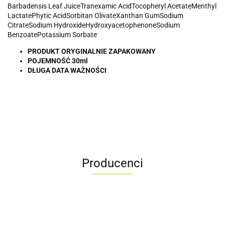
Barbadensis Leaf JuiceTranexamic AcidTocopheryl AcetateMenthyl
LactatePhytic AcidSorbitan OlivateXanthan GumSodium
CitrateSodium HydroxideHydroxyacetophenoneSodium
BenzoatePotassium Sorbate
PRODUKT ORYGINALNIE ZAPAKOWANY
POJEMNOŚĆ 30ml
DŁUGA DATA WAŻNOŚCI
Producenci