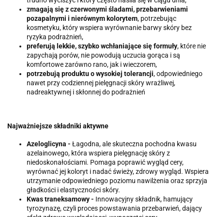
zmagają się z czerwonymi śladami, przebarwieniami
pozapalnymi i nierównym kolorytem
, potrzebując
kosmetyku, który wspiera wyrównanie barwy skóry bez
ryzyka podrażnień,
preferują lekkie, szybko wchłaniające się formuły
, które nie
zapychają porów, nie powodują uczucia gorąca i są
komfortowe zarówno rano, jak i wieczorem,
potrzebują produktu o wysokiej tolerancji
, odpowiedniego
nawet przy codziennej pielęgnacji skóry wrażliwej,
nadreaktywnej i skłonnej do podrażnień
Najważniejsze składniki aktywne
Azeloglicyna -
Łagodna, ale skuteczna pochodna kwasu
azelainowego, która wspiera pielęgnację skóry z
niedoskonałościami. Pomaga poprawić wygląd cery,
wyrównać jej koloryt i nadać świeży, zdrowy wygląd. Wspiera
utrzymanie odpowiedniego poziomu nawilżenia oraz sprzyja
gładkości i elastyczności skóry.
Kwas traneksamowy -
Innowacyjny składnik, hamujący
tyrozynazę, czyli proces powstawania przebarwień, dający