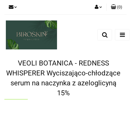
(
0
)
Zaloguj się
Zarejestruj się
Dodaj zgłoszenie
Zgody cookies
VEOLI BOTANICA - REDNESS
WHISPERER Wyciszająco-chłodzące
serum na naczynka z azeloglicyną
15%